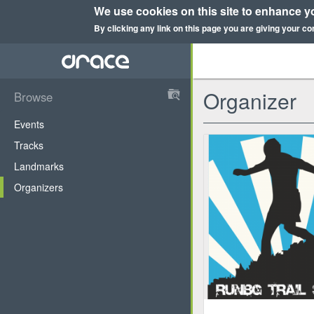
We use cookies on this site to enhance y
By clicking any link on this page you are giving your co
Skip
to
main
content
Organizer
Browse
DRace
Events
Tracks
Landmarks
Organizers