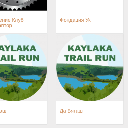
ение Клуб
Фондация Ук
аптор
гаш
Да Бягаш