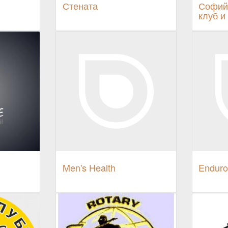
Стената
Софий
клуб и
Men's Health
Enduro