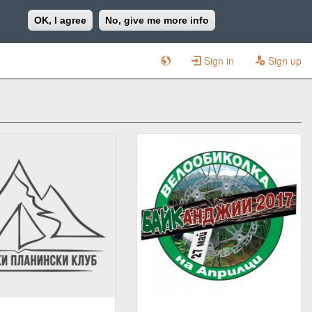
OK, I agree
No, give me more info
Sign in
Sign up