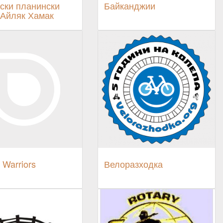
ски планински
Байканджии
 Айляк Хамак
 Warriors
Велоразходка