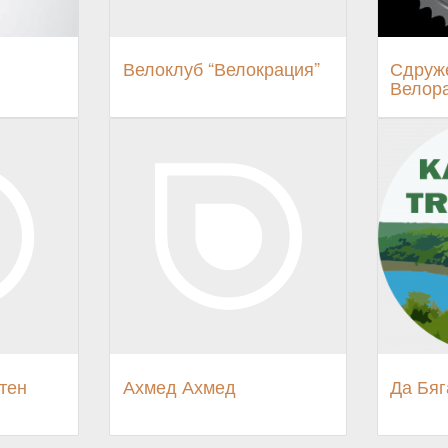
Велоклуб “Велокрация”
Сдруж
Велор
тен
Ахмед Ахмед
Да Бя