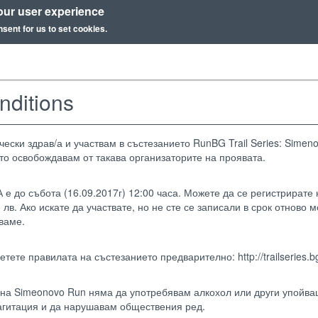
our user experience
nsent for us to set cookies.
nditions
ески здрав/а и участвам в състезанието RunBG Trail Series: Simeno
ато освобождавам от такава организаторите на проявата.
до събота (16.09.2017г) 12:00 часа. Можете да се регистрирате н
 лв. Ако искате да участвате, но не сте се записали в срок отново
ваме.
тете правилата на състезанието предварително: http://trailseries
 на Simeonovo Run няма да употребявам алкохол или други упойва
гитация и да нарушавам обществения ред.