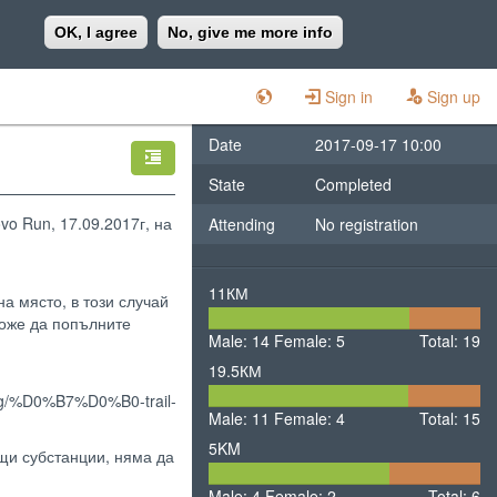
OK, I agree
No, give me more info
Sign in
Sign up
Date
2017-09-17 10:00
State
Completed
vo Run, 17.09.2017г, на
Attending
No registration
11КМ
а място, в този случай
14
5
 може да попълните
Male: 14
Female: 5
Male
Total: 19
Female
19.5КМ
11
4
.bg/%D0%B7%D0%B0-trail-
Male: 11
Female: 4
Male
Total: 15
Female
5KM
щи субстанции, няма да
4
2
Male: 4
Female: 2
Male
Total: 6
Female