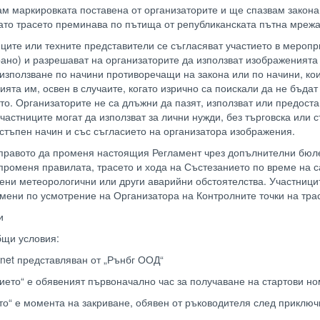
м маркировката поставена от организаторите и ще спазвам закона
гато трасето преминава по пътища от републиканската пътна мрежа
иците или техните представители се съгласяват участието в меропр
но) и разрешават на организаторите да използват изображенията 
 използване по начини противоречащи на закона или по начини, кои
ията им, освен в случаите, когато изрично са поискали да не бъда
о. Организаторите не са длъжни да пазят, използват или предоста
частниците могат да използват за лични нужди, без търговска или 
стъпен начин и със съгласието на организатора изображения.
 правото да променя настоящия Регламент чрез допълнителни бюл
 променя правилата, трасето и хода на Състезанието по време на 
ени метеорологични или други аварийни обстоятелства. Участници
ени по усмотрение на Организатора на Контролните точки на трас
и
бщи условия:
g.net представляван от „Рънбг ООД“
ието“ е обявеният първоначално час за получаване на стартови но
то“ е момента на закриване, обявен от ръководителя след приключ