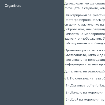
Декларирам, че ще спазва
Organizers
пътищата, в случаите, ко
Регистрирайки се, участн
(фотографирано, филмира
си цели, с изключение на
доброто име, или репутац
началото на мероприятиет
заснетите изображения. У
публикуваните по общодо
Организатора си запазва
Състезанието, както и да
настъпване на непредвид
информирани за тези пром
Допълнителни разпоредб
§1. По смисъла на тези о
(1) „Организатор“ е runb
(2) „Начало на мероприят
(3) „Край на мероприятие