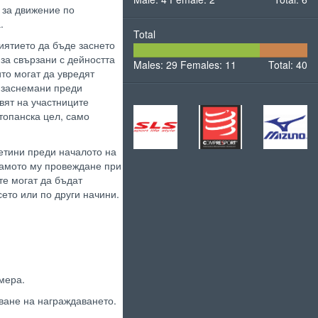
 за движение по
.
Total
иятието да бъде заснето
29
11
за свързани с дейността
Males: 29
Females: 11
Males
Total: 40
Females
то могат да увредят
т заснемани преди
вят на участниците
стопанска цел, само
етини преди началото на
самото му провеждане при
те могат да бъдат
ето или по други начини.
мера.
ване на награждаването.