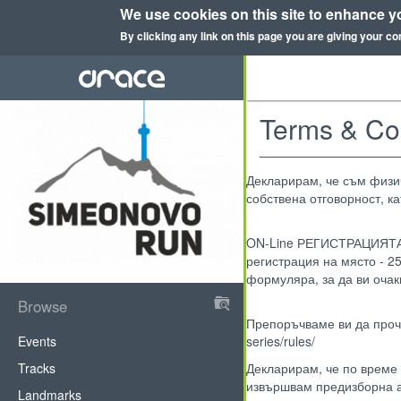
We use cookies on this site to enhance y
By clicking any link on this page you are giving your co
Skip
to
main
content
Terms & Co
Декларирам, че съм физич
собствена отговорност, к
ON-Line РЕГИСТРАЦИЯТА е 
регистрация на място - 25
формуляра, за да ви очак
Browse
DRace
Препоръчваме ви да проче
Events
series/rules/
Tracks
Декларирам, че по време
извършвам предизборна а
Landmarks